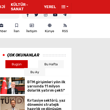
KÜLTÜR -
OJİ
YEREL
SANAT
hber
İlan
İletişim
Künye
RSS
ÇOK OKUNANLAR
Bugün
Bu Hafta
Bu Ay
BTM girişimleri yılın ilk
yarısında 11 milyon
dolarlık yatırım çekti*
Kırtasiye sektörü, yaz
dönemini stratejik
hazırlık ve dönüşüm