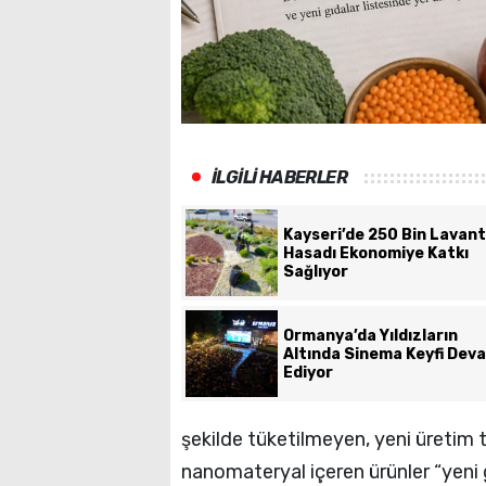
İLGİLİ HABERLER
Kayseri’de 250 Bin Lavan
Hasadı Ekonomiye Katkı
Sağlıyor
Ormanya’da Yıldızların
Altında Sinema Keyfi Dev
Ediyor
şekilde tüketilmeyen, yeni üretim t
nanomateryal içeren ürünler “yeni 