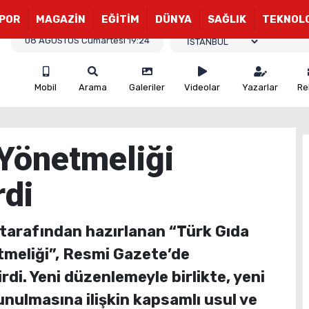
POR
MAGAZİN
EĞİTİM
DÜNYA
SAĞLIK
TEKNOL
08 AĞUSTOS Cumartesi 19:24
Mobil
Arama
Galeriler
Videolar
Yazarlar
Re
 Yönetmeliği
rdi
 tarafından hazırlanan “Türk Gıda
tmeliği”, Resmi Gazete’de
di. Yeni düzenlemeyle birlikte, yeni
unulmasına ilişkin kapsamlı usul ve