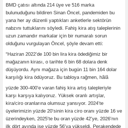
BMD çatısı altında 214 üye ve 516 marka
bulunuduğunu bildiren Sinan Öncel, pandemiden bu
yana her ay düzenli yaptıkları anketlerle sektörün
nabzını tuttuklarını söyledi. Fahiş kira atış taleplerinin
uzun zamandır markalar için bir numaralı sorun
olduğunu vurgulayan Öncel, şöyle devam etti:
“Haziran 2022’de 100 bin lira kira ödediğimiz bir
mağazanın kirası, o tarihte 6 bin 68 dolara denk
düşüyordu. Aynı mağaza için bugün 11 bin 164 dolar
karşılığı kira ödüyoruz. Bu tabloya rağmen, hâlâ
yüzde 300-400’e varan fahiş kira artış talepleriyle
karşı karşıya kalıyoruz. Yüksek oranlı artışlar,
kira/ciro oranlarına olumsuz yansıyor. 2024’te
üyelerimizin yüzde 20’sinin kira ciro oranı yüzde 16 ve
üzerindeyken, 2025’te bu oran yüzde 42’ye, 2026’nın
ilk dört ayında ise yüzde 56’ya yükseldi. Perakendede