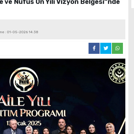
le ve Nüfus On Yılı Vizyon Belgesi”nde
eme : 01-05-2026 14:38