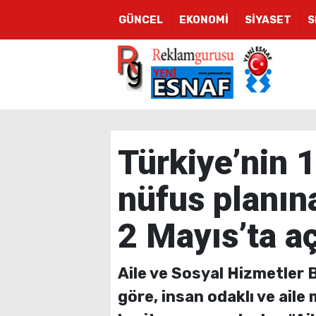
GÜNCEL
EKONOMİ
SİYASET
S
Türkiye’nin 10
nüfus planına
2 Mayıs’ta a
Aile ve Sosyal Hizmetler 
göre, insan odaklı ve aile 