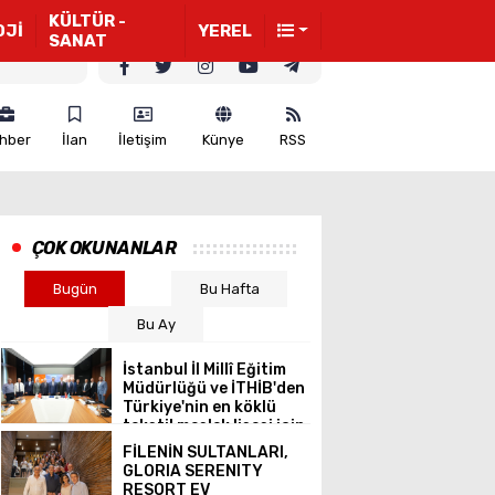
KÜLTÜR -
OJİ
YEREL
SANAT
hber
İlan
İletişim
Künye
RSS
ÇOK OKUNANLAR
Bugün
Bu Hafta
Bu Ay
İstanbul İl Millî Eğitim
Müdürlüğü ve İTHİB'den
Türkiye'nin en köklü
tekstil meslek lisesi için
ortak vizyon
FİLENİN SULTANLARI,
GLORIA SERENITY
RESORT EV