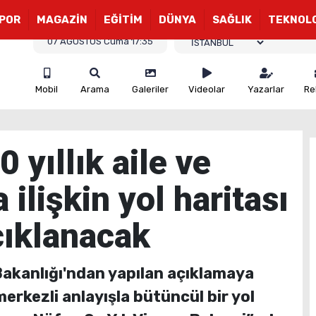
POR
MAGAZİN
EĞİTİM
DÜNYA
SAĞLIK
TEKNOL
07 AĞUSTOS Cuma 17:35
Mobil
Arama
Galeriler
Videolar
Yazarlar
Re
 yıllık aile ve
 ilişkin yol haritası
çıklanacak
Bakanlığı'ndan yapılan açıklamaya
merkezli anlayışla bütüncül bir yol