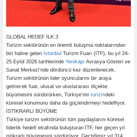
GLOBAL HEDEF İLK 3
Turizm sektörünün en önemli buluşma noktalarından
biri haline gelen
İstanbul
Turizm Fuarı (İTF), bu yıl 24-
25 Eylül 2026 tarihlerinde
Yenikapı
Avrasya Gösteri ve
Sanat Merkezi’nde dördüncü kez düzenlenecek.
Turizm sektörünün lider oyuncularını bir araya
getirecek fuar, ulusal ve uluslararası ölçekte
büyümesini sürdürürken, Türkiye’nin
turizm
deki
küresel konumunu daha da güçlendirmeyi hedefliyor.
İSTİKRARLI BÜYÜME
Türkiye turizm sektörünün tüm paydaşlarını küresel
liderlik hedefi etrafında buluşturan İTF, her geçen yıl
istikrarlı büyümesini sürdürüyor. Geçtiğimiz yıl 314