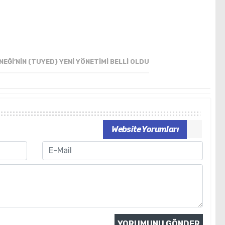
EĞI’NIN (TUYED) YENI YÖNETIMI BELLI OLDU
Website Yorumları
Email