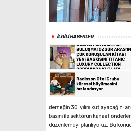
İLGİLİ HABERLER
BODRUM’DA ANLAMLI
BULUŞMA! ÖZGÜR ARAS’IN
ÇOK KONUŞULAN KİTABI
YENi BASKISINI TITANIC
LUXURY COLLECTION
BODRUM’DA KUTLADI
Radisson Otel Grubu
küresel büyümesini
hızlandırıyor
derneğin 30. yılını kutlayacağını 
basını ile sektörün kanaat önderleri
düzenlemeyi planlıyoruz. Bu konud