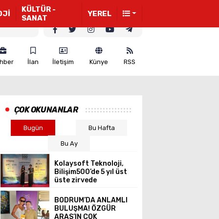
KÜLTÜR -
OJİ
YEREL
SANAT
hber
İlan
İletişim
Künye
RSS
ÇOK OKUNANLAR
Bugün
Bu Hafta
Bu Ay
Kolaysoft Teknoloji,
Bilişim500’de 5 yıl üst
üste zirvede
BODRUM’DA ANLAMLI
BULUŞMA! ÖZGÜR
ARAS’IN ÇOK