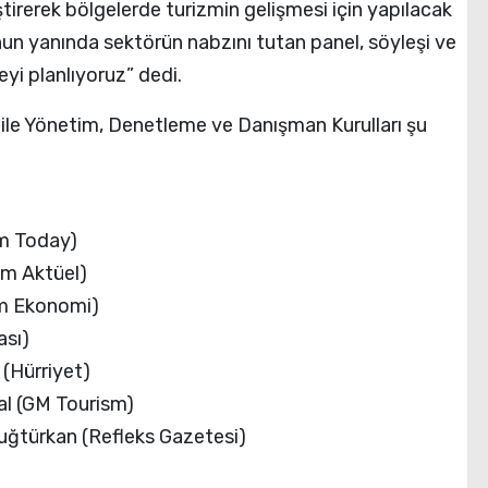
eştirerek bölgelerde turizmin gelişmesi için yapılacak
un yanında sektörün nabzını tutan panel, söyleşi ve
yi planlıyoruz” dedi.
 ile Yönetim, Denetleme ve Danışman Kurulları şu
sm Today)
zm Aktüel)
zm Ekonomi)
ası)
 (Hürriyet)
al (GM Tourism)
uğtürkan (Refleks Gazetesi)