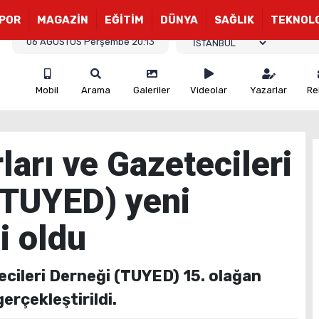
POR
MAGAZİN
EĞİTİM
DÜNYA
SAĞLIK
TEKNOL
06 AĞUSTOS Perşembe 20:13
Mobil
Arama
Galeriler
Videolar
Yazarlar
Re
arı ve Gazetecileri
(TUYED) yeni
i oldu
ecileri Derneği (TUYED) 15. olağan
erçekleştirildi.