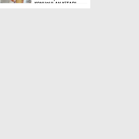
KONUŞULAN KİTABI
YENi BASKISINI TITANIC
LUXURY COLLECTION
BODRUM’DA KUTLADI