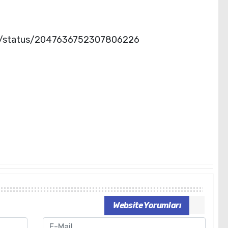
lu/status/2047636752307806226
Website Yorumları
Email