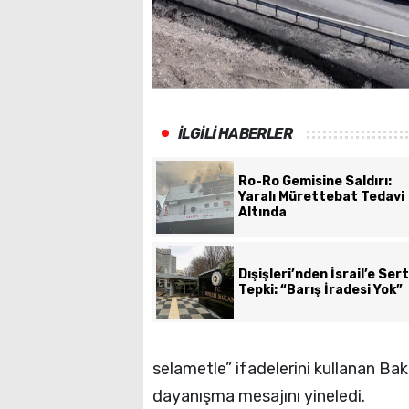
İLGİLİ HABERLER
Ro-Ro Gemisine Saldırı:
Yaralı Mürettebat Tedavi
Altında
Dışişleri’nden İsrail’e Sert
Tepki: “Barış İradesi Yok”
selametle” ifadelerini kullanan Bak
dayanışma mesajını yineledi.