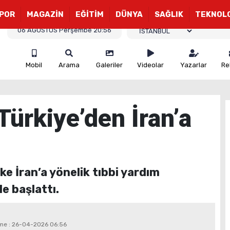
POR
MAGAZİN
EĞİTİM
DÜNYA
SAĞLIK
TEKNOL
06 AĞUSTOS Perşembe 20:56
Mobil
Arama
Galeriler
Videolar
Yazarlar
Re
Türkiye’den İran’a
ke İran’a yönelik tıbbi yardım
le başlattı.
eme : 26-04-2026 06:56