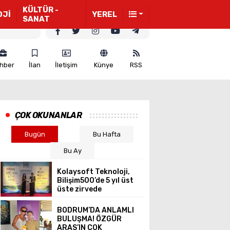
KÜLTÜR -
OJİ
YEREL
SANAT
hber
İlan
İletişim
Künye
RSS
ÇOK OKUNANLAR
Bugün
Bu Hafta
Bu Ay
Kolaysoft Teknoloji,
Bilişim500’de 5 yıl üst
üste zirvede
BODRUM’DA ANLAMLI
BULUŞMA! ÖZGÜR
ARAS’IN ÇOK