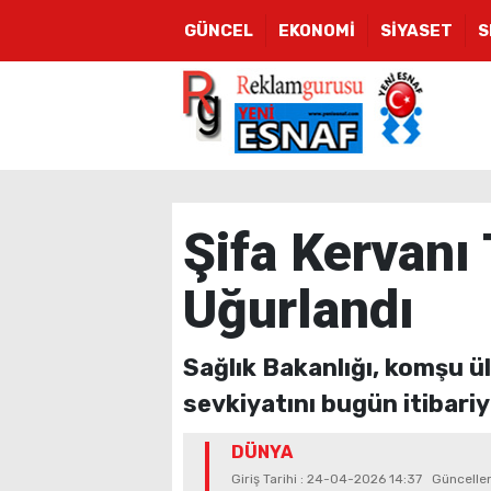
GÜNCEL
EKONOMİ
SİYASET
S
Şifa Kervanı 
Uğurlandı
Sağlık Bakanlığı, komşu ül
sevkiyatını bugün itibariy
DÜNYA
Giriş Tarihi : 24-04-2026 14:37 Güncell