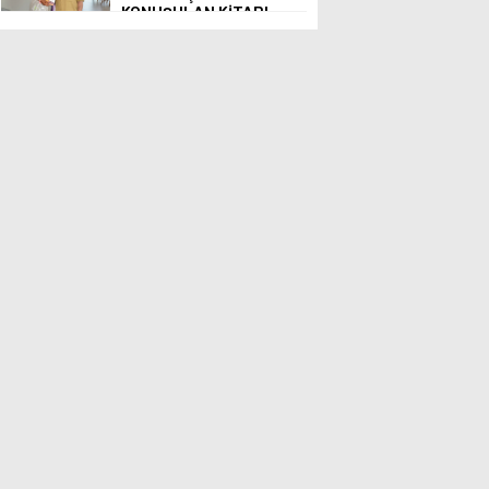
KONUŞULAN KİTABI
YENi BASKISINI TITANIC
LUXURY COLLECTION
BODRUM’DA KUTLADI