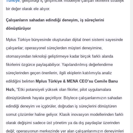
Türkiye
, geliştirdiği iç girişimcilik modeliyle çalışan fikirlerini stratejik
bir değer olarak ele alıyor.
Çalışanların sahadan edindiği deneyim, iş süreçlerini
dönüştürüyor
Mplus Türkiye bünyesinde oluşturulan dijital öneri sistemi sayesinde
çalışanlar; operasyonel süreçlerden müşteri deneyimine,
otomasyondan teknoloji geliştirmeye kadar birçok farklı alanda
fikirlerini özgürce paylaşabiliyor. Yapılandırılmış değerlendirme
süreçlerinden geçen önerilerin, ilgili ekiplerin katılımıyla analiz
edildiğini belirten
Mplus Türkiye & MENA CEO’su Cemile Banu
Hızlı,
“Etki potansiyeli yüksek olan fikirler, pilot uygulamalara
dönüştürülerek hayata geçiriliyor. Böylece çalışanlarımızın sahadan
edindiği deneyim ve içgörüler, doğrudan iş süreçlerini dönüştüren
somut çözümler haline geliyor. Klasik inovasyon modellerinden farklı
olarak değişimi sadece üst yönetim ya da dış paydaşlar üzerinden
değil; operasyonun merkezinde yer alan çalışanlarımızın deneyimleri