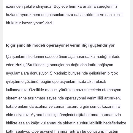
üzerinden şekillendiriyoruz. Böylece hem karar alma süreçlerimizi
hızlandırıyoruz hem de çalışanlarımıza daha katılımcı ve sahiplenici
bir kültür kazanıyoruz” dedi.
İç girişimcilik modeli operasyonel verimliliği güçlendiriyor
Çalışanların fikirlerinin sadece öneri aşamasında kalmadığını ifade
eden
Hızlı
, “Bu fikirler, iş sonuçlarına doğrudan katkı sağlayan
uygulamalara dönüşüyor. Şirketimiz bünyesinde geliştirilen birçok
iyileştirme çözümü, bugün operasyonlarımızda aktif olarak
kullanıyoruz. Özellikle manuel yürütülen bazı süreçlerin otomasyon
sistemlerine taşınması sayesinde operasyonel verimliliği artırırken,
hata oranlarında azalma ve zaman tasarrufu gibi somut kazanımlar
elde ediyoruz. Ayrıca belirli iş süreçlerini dijital ortama taşımamızla
birlikte azalan kâğıt kullanımı da şirketin sürdürülebilirlik hedeflerimize
katkı sağlıyor. Operasyonel hızımızı artıran bu dönüşüm; müşteri