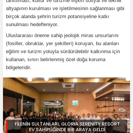
tanıtılması; kültür ve turizme ilişkin sosyal ve teknik
altyapının kurulması ve işletilmesinin sağlanması gibi
birçok alanda şehrin turizm potansiyeline katkı
sunulması hedefleniyor.
Uluslararası öneme sahip jeolojik miras unsurlarını
(fosiller, obruklar, yer şekilleri) koruyan, bu alanları
eğitim ve turizm yoluyla sürdürülebilir kalkınma için
kullanan, sınırı belirlenmiş özel doğa koruma
bölgeleridir.
FİLENİN SULTANLARI, GLORIA SERENITY RESORT
EV SAHİPLİĞİNDE BİR ARAYA GELDİ