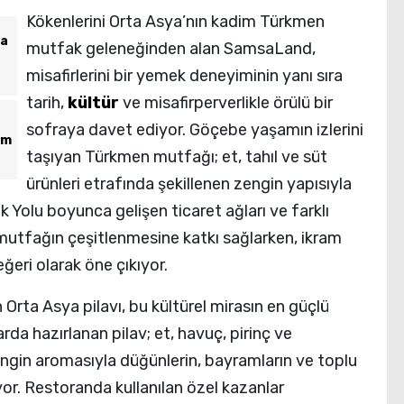
Kökenlerini Orta Asya’nın kadim Türkmen
ta
mutfak geleneğinden alan SamsaLand,
misafirlerini bir yemek deneyiminin yanı sıra
tarih,
kültür
ve misafirperverlikle örülü bir
sofraya davet ediyor. Göçebe yaşamın izlerini
am
taşıyan Türkmen mutfağı; et, tahıl ve süt
ürünleri etrafında şekillenen zengin yapısıyla
pek Yolu boyunca gelişen ticaret ağları ve farklı
u mutfağın çeşitlenmesine katkı sağlarken, ikram
ğeri olarak öne çıkıyor.
rta Asya pilavı, bu kültürel mirasın en güçlü
rda hazırlanan pilav; et, havuç, pirinç ve
gin aromasıyla düğünlerin, bayramların ve toplu
yor. Restoranda kullanılan özel kazanlar