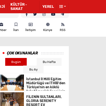
KÜLTÜR -
OJİ
YEREL
SANAT
hber
İlan
İletişim
Künye
RSS
ÇOK OKUNANLAR
Bugün
Bu Hafta
Bu Ay
İstanbul İl Millî Eğitim
Müdürlüğü ve İTHİB'den
Türkiye'nin en köklü
tekstil meslek lisesi için
ortak vizyon
FİLENİN SULTANLARI,
GLORIA SERENITY
RESORT EV