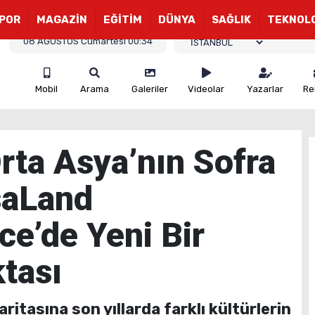
POR
MAGAZİN
EĞİTİM
DÜNYA
SAĞLIK
TEKNOL
08 AĞUSTOS Cumartesi 00:34
Mobil
Arama
Galeriler
Videolar
Yazarlar
Re
Orta Asya’nın Sofra
saLand
e’de Yeni Bir
tası
itasına son yıllarda farklı kültürlerin