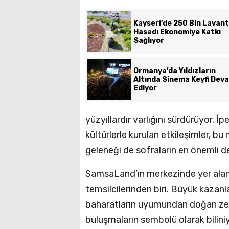
Kayseri’de 250 Bin Lavan
Hasadı Ekonomiye Katkı
Sağlıyor
Ormanya’da Yıldızların
Altında Sinema Keyfi Dev
Ediyor
yüzyıllardır varlığını sürdürüyor. İ
kültürlerle kurulan etkileşimler, b
geleneği de sofraların en önemli de
SamsaLand’ın merkezinde yer alan O
temsilcilerinden biri. Büyük kazanla
baharatların uyumundan doğan zen
buluşmaların sembolü olarak bilini