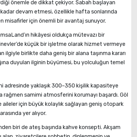
diği önemle de dikkat çekiyor. Sabah başlayan
 kadar devam etmesi, özellikle hafta sonlarında
n misafirler için önemli bir avantaj sunuyor.
msaLand’ın hikâyesi oldukça mütevazı bir
irinevler’de küçük bir işletme olarak hizmet vermeye
an ilgiyle birlikte daha geniş bir alana taşınma kararı
ına duyulan ilginin büyümesi, bu yolculuğun temel
i adresinde yaklaşık 300–350 kişilik kapasiteye
na rağmen samimi atmosferini korumayı başardı. Göl
aileler için büyük kolaylık sağlayan geniş otopark
 arasında yer alıyor.
inden biri de ateş başında kahve konsepti. Akşam
u alan, ziyaretçilere sohbetin, dinlenmenin ve