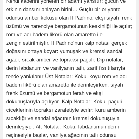
Kendi kaderini yöneten bir adamı yansıtır; gücün ve
etkinin dansını anlayan birini… Güçlü bir oriyantel
odunsu amber kokusu olan Il Padrino, ekşi siyah frenk
üzümü ve narenciye bergamotunun keskinliği ile açılır;
rom ve acı badem likörü olan amaretto ile
zenginleştirilmiştir. Il Padrino’nun kalp notası gerçek
doğasını ortaya koyar: yumuşak ve kremsi sandal
ağacı, sıcak amber ve topraksı paçuli. Dip notalar,
derin labdanum ve vanilyanın tatlı, zarif fısıltılarıyla
tende yankılanır Üst Notalar: Koku, koyu rom ve acı
badem likörü olan amaretto ile derinleşirken, siyah
frenk üzümü ve bergamotun ferah ve ekşi
dokunuşlarıyla açılıyor. Kalp Notalar: Koku, paçuli
çiçeklerinin topraksı zarafetiyle açılır; kuru amberin
sıcaklığı ve sandal ağacının kremsi dokunuşuyla
derinleşiyor. Alt Notalar: Koku, labdanumun derin
reçinesiyle başlar, vanilya ağacının tatlı odunsu