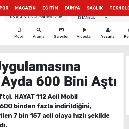
POR
MAGAZİN
EĞİTİM
DÜNYA
SAĞLIK
TEKNOL
08 AĞUSTOS Cumartesi 12:08
Mobil
Arama
Galeriler
Videolar
Yazarlar
Re
ygulamasına
 Ayda 600 Bini Aştı
ftçi, HAYAT 112 Acil Mobil
600 binden fazla indirildiğini,
en 7 bin 157 acil olaya hızlı şekilde
dı.