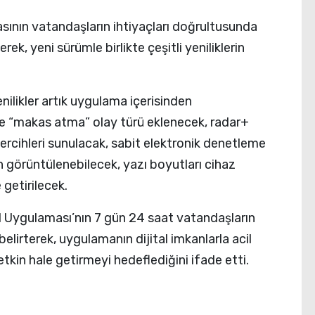
ının vatandaşların ihtiyaçları doğrultusunda
rek, yeni sürümle birlikte çeşitli yeniliklerin
ilikler artık uygulama içerisinden
rine “makas atma” olay türü eklenecek, radar+
 tercihleri sunulacak, sabit elektronik denetleme
n görüntülenebilecek, yazı boyutları cihaz
e getirilecek.
l Uygulaması’nın 7 gün 24 saat vatandaşların
irterek, uygulamanın dijital imkanlarla acil
etkin hale getirmeyi hedeflediğini ifade etti.