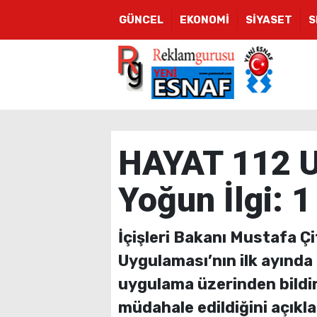
GÜNCEL
EKONOMİ
SİYASET
S
HAYAT 112 U
Yoğun İlgi: 1
İçişleri Bakanı Mustafa Çi
Uygulaması’nın ilk ayında 
uygulama üzerinden bildiril
müdahale edildiğini açıkla