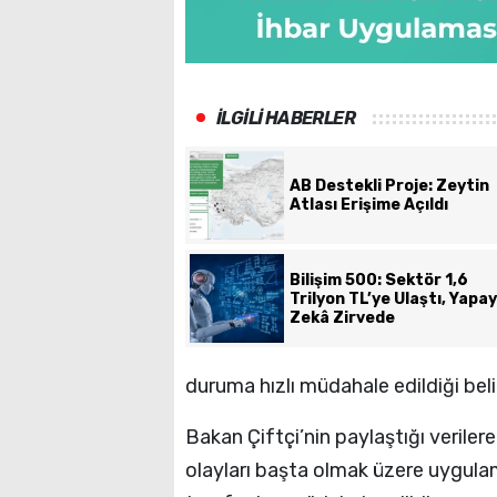
İLGİLİ HABERLER
AB Destekli Proje: Zeytin
Atlası Erişime Açıldı
Bilişim 500: Sektör 1,6
Trilyon TL’ye Ulaştı, Yapay
Zekâ Zirvede
duruma hızlı müdahale edildiği belir
Bakan Çiftçi’nin paylaştığı verilere 
olayları başta olmak üzere uygulama