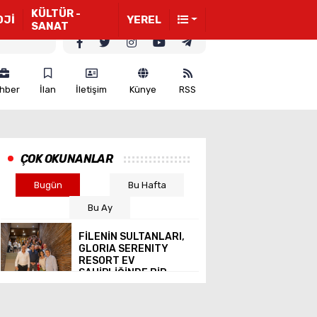
KÜLTÜR -
OJİ
YEREL
SANAT
hber
İlan
İletişim
Künye
RSS
ÇOK OKUNANLAR
Bugün
Bu Hafta
Bu Ay
FİLENİN SULTANLARI,
GLORIA SERENITY
RESORT EV
SAHİPLİĞİNDE BİR
ARAYA GELDİ