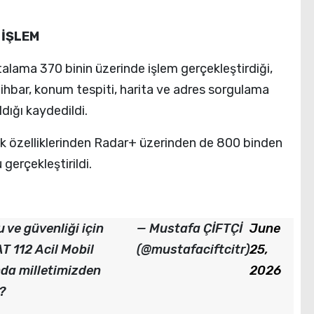
 İŞLEM
talama 370 binin üzerinde işlem gerçekleştirdiği,
 ihbar, konum tespiti, harita ve adres sorgulama
dığı kaydedildi.
k özelliklerinden Radar+ üzerinden de 800 binden
gerçekleştirildi.
ve güvenliği için
— Mustafa ÇİFTÇİ
June
T 112 Acil Mobil
(@mustafaciftcitr)
25,
nda milletimizden
2026
?