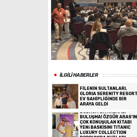
İLGİLİ HABERLER
FİLENİN SULTANLARI,
GLORIA SERENITY RESOR
EV SAHİPLİĞİNDE BİR
ARAYA GELDİ
BODRUM’DA ANLAMLI
BULUŞMA! ÖZGÜR ARAS’IN
ÇOK KONUŞULAN KİTABI
YENi BASKISINI TITANIC
LUXURY COLLECTION