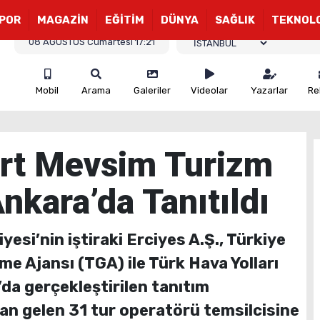
POR
MAGAZİN
EĞİTİM
DÜNYA
SAĞLIK
TEKNOL
08 AĞUSTOS Cumartesi 17:21
Mobil
Arama
Galeriler
Videolar
Yazarlar
Re
ört Mevsim Turizm
nkara’da Tanıtıldı
esi’nin iştiraki Erciyes A.Ş., Türkiye
me Ajansı (TGA) ile Türk Hava Yolları
’da gerçekleştirilen tanıtım
an gelen 31 tur operatörü temsilcisine