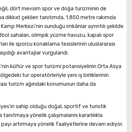
değil, dört mevsim spor ve doğa turizminin de
na dikkat çekilen tanıtımda, 1.850 metre rakımda
 Kamp Merkezi’nin sunduğu imkânlar ayrıntılı şekilde
utbol sahaları, olimpik yüzme havuzu, kapalı spor
rları ile sporcu konaklama tesislerinin uluslararası
şıdığı avantajlar vurgulandı.
’nin kültür ve spor turizmi potansiyelinin Orta Asya
lgedeki tur operatörleriyle yeni iş birliklerinin
ararası turizm ağındaki konumunun daha da
yes’in sahip olduğu doğal, sportif ve turistik
 tanıtmaya yönelik çalışmalarını kararlılıkla
ı payı artırmaya yönelik faaliyetlerine devam ediyor.