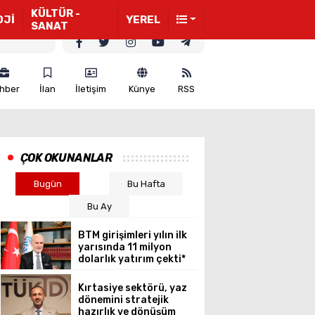
KÜLTÜR -
OJİ
YEREL
SANAT
hber
İlan
İletişim
Künye
RSS
ÇOK OKUNANLAR
Bugün
Bu Hafta
Bu Ay
BTM girişimleri yılın ilk
yarısında 11 milyon
dolarlık yatırım çekti*
Kırtasiye sektörü, yaz
dönemini stratejik
hazırlık ve dönüşüm