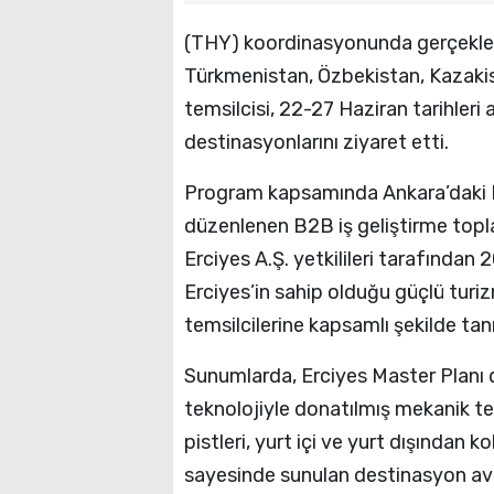
BODRUM’DA KUTLADI
(THY) koordinasyonunda gerçekleş
Türkmenistan, Özbekistan, Kazakis
temsilcisi, 22-27 Haziran tarihleri 
destinasyonlarını ziyaret etti.
Program kapsamında Ankara’daki I
düzenlenen B2B iş geliştirme topla
Erciyes A.Ş. yetkilileri tarafından
Erciyes’in sahip olduğu güçlü turizm
temsilcilerine kapsamlı şekilde tanıt
Sunumlarda, Erciyes Master Planı d
teknolojiyle donatılmış mekanik t
pistleri, yurt içi ve yurt dışından 
sayesinde sunulan destinasyon avant