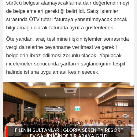
sürücü belgesi alamayacaklarına dair değerlendirmeyi
de belgelemeleri gerektiği belirtildi. Satış işlemleri
sırasında ÖTV tutarı faturaya yansıtılmayacak ancak
bilgi amaçlı olarak faturada ayrıca gösterilecek.
Öte yandan, araç teslimine ilişkin işlemler sonrasında
vergi dairelerine beyanname verilmesi ve gerekli
belgelerin ibraz edilmesi zorunlu olacak. Yapılacak
incelemeler sonucunda şartların sağlandığının tespiti
halinde istisna uygulaması kesinleşecek.
FİLENİN SULTANLARI, GLORIA SERENITY RESORT
EV SAHİPLİĞİNDE BİR ARAYA GELDİ