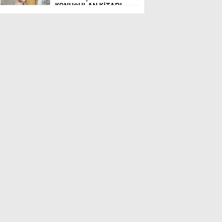
KONUŞULAN KİTABI
YENi BASKISINI TITANIC
LUXURY COLLECTION
BODRUM’DA KUTLADI