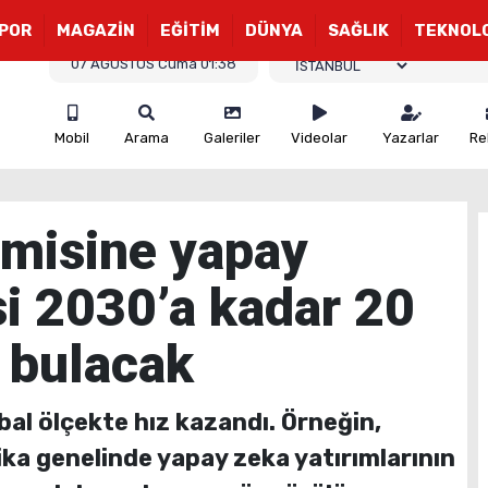
POR
MAGAZİN
EĞİTİM
DÜNYA
SAĞLIK
TEKNOL
07 AĞUSTOS Cuma 01:38
Mobil
Arama
Galeriler
Videolar
Yazarlar
Re
misine yapay
si 2030’a kadar 20
ı bulacak
bal ölçekte hız kazandı. Örneğin,
ika genelinde yapay zeka yatırımlarının