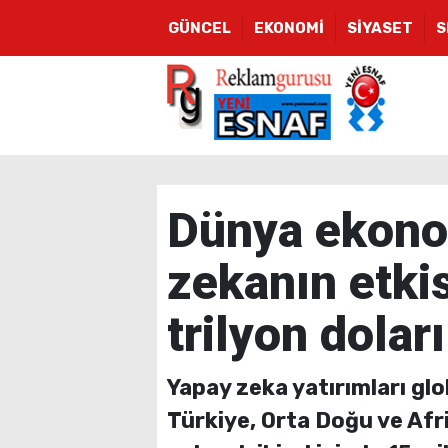
GÜNCEL
EKONOMİ
SİYASET
S
Dünya ekono
zekanın etki
trilyon dolar
Yapay zeka yatırımları glo
Türkiye, Orta Doğu ve Afr