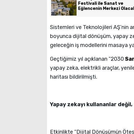
Festivali ile Sanat ve
Eğlencenin Merkezi Olaca
Sistemleri ve Teknolojileri AŞ’nin a
boyunca dijital dönüşüm, yapay zek
geleceğin iş modellerini masaya ya
Geçtiğimiz yıl açıklanan “2030
Sa
yapay zeka, elektrikli araçlar, yenile
haritası bildirilmişti.
Yapay zekayı kullananlar değil
Etkinlikte “Dijital Dönüşümün Öte