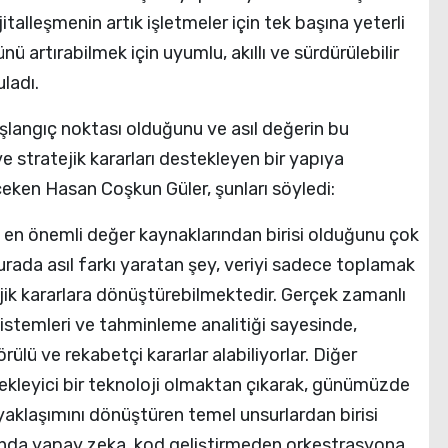
talleşmenin artık işletmeler için tek başına yeterli
nü artırabilmek için uyumlu, akıllı ve sürdürülebilir
ladı.
aşlangıç noktası olduğunu ve asıl değerin bu
ve stratejik kararları destekleyen bir yapıya
eken Hasan Coşkun Güler, şunları söyledi:
in en önemli değer kaynaklarından birisi olduğunu çok
urada asıl farkı yaratan şey, veriyi sadece toplamak
jik kararlara dönüştürebilmektedir. Gerçek zamanlı
 sistemleri ve tahminleme analitiği sayesinde,
örülü ve rekabetçi kararlar alabiliyorlar. Diğer
kleyici bir teknoloji olmaktan çıkarak, günümüzde
e yaklaşımını dönüştüren temel unsurlardan birisi
unda yapay zeka, kod geliştirmeden orkestrasyona,