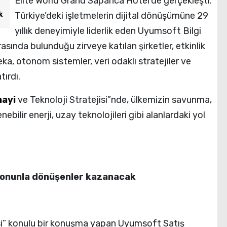
Elite World Grand Sapanca Hotel’de gerçekleşti.
Türkiye’deki işletmelerin dijital dönüşümüne 29
k
yıllık deneyimiyle liderlik eden Uyumsoft Bilgi
rasında bulunduğu zirveye katılan şirketler, etkinlik
a, otonom sistemler, veri odaklı stratejiler ve
tırdı.
nayi
ve Teknoloji Stratejisi”nde, ülkemizin savunma,
nebilir enerji, uzay teknolojileri gibi alanlardaki yol
, onunla dönüşenler kazanacak
si” konulu bir konuşma yapan Uyumsoft Satış