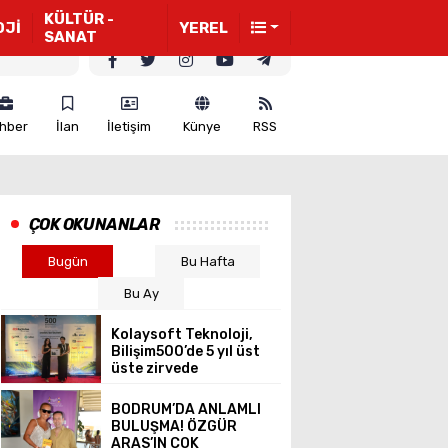
KÜLTÜR -
OJİ
YEREL
SANAT
hber
İlan
İletişim
Künye
RSS
ÇOK OKUNANLAR
Bugün
Bu Hafta
Bu Ay
Kolaysoft Teknoloji,
Bilişim500’de 5 yıl üst
üste zirvede
BODRUM’DA ANLAMLI
BULUŞMA! ÖZGÜR
ARAS’IN ÇOK