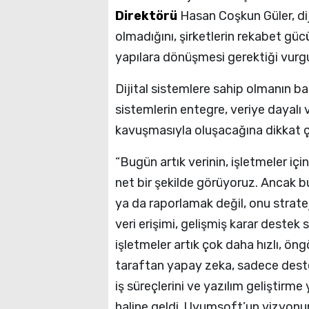
Direktörü
Hasan Coşkun Güler, diji
olmadığını, şirketlerin rekabet gücü
yapılara dönüşmesi gerektiği vurgu
Dijital sistemlere sahip olmanın b
sistemlerin entegre, veriye dayalı 
kavuşmasıyla oluşacağına dikkat ç
“Bugün artık verinin, işletmeler iç
net bir şekilde görüyoruz. Ancak b
ya da raporlamak değil, onu strate
veri erişimi, gelişmiş karar destek
işletmeler artık çok daha hızlı, öng
taraftan yapay zeka, sadece deste
iş süreçlerini ve yazılım geliştirm
haline geldi. Uyumsoft’un vizyon