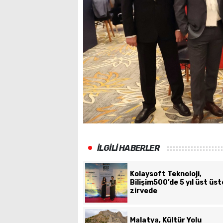
İLGİLİ HABERLER
Kolaysoft Teknoloji,
Bilişim500’de 5 yıl üst üst
zirvede
Malatya, Kültür Yolu