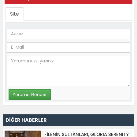
Site
DİĞER HABERLER
FİLENİN SULTANLARI, GLORIA SERENITY