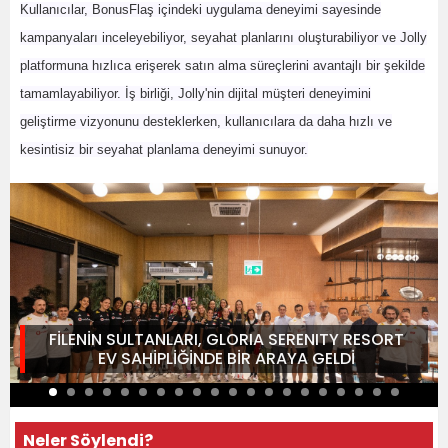
Kullanıcılar, BonusFlaş içindeki uygulama deneyimi sayesinde
kampanyaları inceleyebiliyor, seyahat planlarını oluşturabiliyor ve Jolly
platformuna hızlıca erişerek satın alma süreçlerini avantajlı bir şekilde
tamamlayabiliyor. İş birliği, Jolly'nin dijital müşteri deneyimini
geliştirme vizyonunu desteklerken, kullanıcılara da daha hızlı ve
kesintisiz bir seyahat planlama deneyimi sunuyor.
FİLENİN SULTANLARI, GLORIA SERENITY RESORT
EV SAHİPLİĞİNDE BİR ARAYA GELDİ
Neler Söylendi?