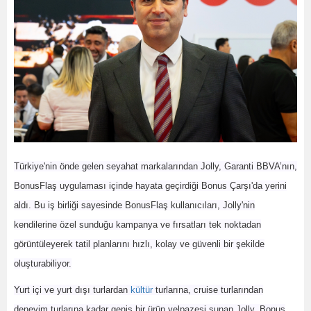
Türkiye'nin önde gelen seyahat markalarından Jolly, Garanti BBVA’nın,
BonusFlaş uygulaması içinde hayata geçirdiği Bonus Çarşı'da yerini
aldı. Bu iş birliği sayesinde BonusFlaş kullanıcıları, Jolly'nin
kendilerine özel sunduğu kampanya ve fırsatları tek noktadan
görüntüleyerek tatil planlarını hızlı, kolay ve güvenli bir şekilde
oluşturabiliyor.
Yurt içi ve yurt dışı turlardan
kültür
turlarına, cruise turlarından
deneyim turlarına kadar geniş bir ürün yelpazesi sunan Jolly, Bonus