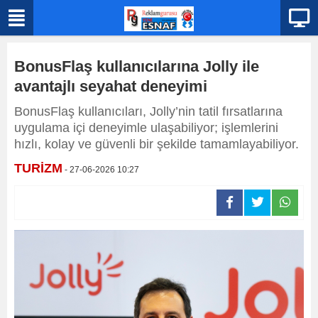
BonusFlaş kullanıcılarına Jolly ile
avantajlı seyahat deneyimi
BonusFlaş kullanıcıları, Jolly’nin tatil fırsatlarına
uygulama içi deneyimle ulaşabiliyor; işlemlerini
hızlı, kolay ve güvenli bir şekilde tamamlayabiliyor.
TURİZM
- 27-06-2026 10:27