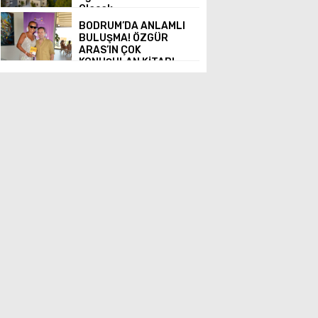
Olacak
BODRUM’DA ANLAMLI
BULUŞMA! ÖZGÜR
ARAS’IN ÇOK
KONUŞULAN KİTABI
YENi BASKISINI TITANIC
LUXURY COLLECTION
BODRUM’DA KUTLADI