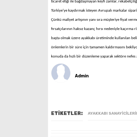
ticaret etiği ile bağdaşmayan keyfi zamlar, rekabetçil
Türkiye’ye kaydırmak isteyen Avrupalı markalar sipari
Çünkü maliyet artışının yanı sıra müşteriye fiyat verm
fırsatçılarının haksız kazanç hırsı nedeniyle kaçırma ri
başta olmak üzere ayakkabı üretiminde kullanılan belir
önlemlerin bir süre için tamamen kaldırmasını bekli
konuda da hızlı bir düzenleme yaparak sektöre nefes 
Admin
ETİKETLER:
AYAKKABI SANAYICILERI