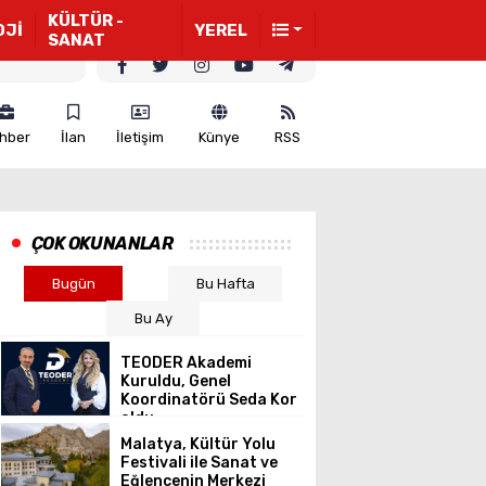
KÜLTÜR -
OJİ
YEREL
SANAT
hber
İlan
İletişim
Künye
RSS
ÇOK OKUNANLAR
Bugün
Bu Hafta
Bu Ay
TEODER Akademi
Kuruldu, Genel
Koordinatörü Seda Kor
oldu…
Malatya, Kültür Yolu
Festivali ile Sanat ve
Eğlencenin Merkezi