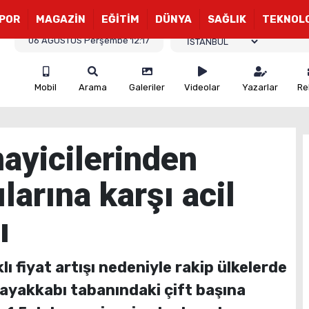
POR
MAGAZİN
EĞİTİM
DÜNYA
SAĞLIK
TEKNOL
06 AĞUSTOS Perşembe 12:17
Mobil
Arama
Galeriler
Videolar
Yazarlar
Re
ayicilerinden
larına karşı acil
ı
ı fiyat artışı nedeniyle rakip ülkelerde
ayakkabı tabanındaki çift başına