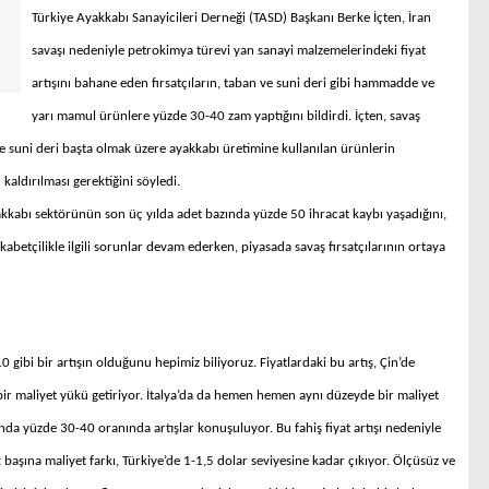
Türkiye Ayakkabı Sanayicileri Derneği (TASD) Başkanı Berke İçten, İran
savaşı nedeniyle petrokimya türevi yan sanayi malzemelerindeki fiyat
artışını bahane eden fırsatçıların, taban ve suni deri gibi hammadde ve
yarı mamul ürünlere yüzde 30-40 zam yaptığını bildirdi. İçten, savaş
 ve suni deri başta olmak üzere ayakkabı üretimine kullanılan ürünlerin
 kaldırılması gerektiğini söyledi.
ayakkabı sektörünün son üç yılda adet bazında yüzde 50 ihracat kaybı yaşadığını,
ekabetçilikle ilgili sorunlar devam ederken, piyasada savaş fırsatçılarının ortaya
gibi bir artışın olduğunu hepimiz biliyoruz. Fiyatlardaki bu artış, Çin’de
 bir maliyet yükü getiriyor. İtalya’da da hemen hemen aynı düzeyde bir maliyet
arında yüzde 30-40 oranında artışlar konuşuluyor. Bu fahiş fiyat artışı nedeniyle
başına maliyet farkı, Türkiye’de 1-1,5 dolar seviyesine kadar çıkıyor. Ölçüsüz ve