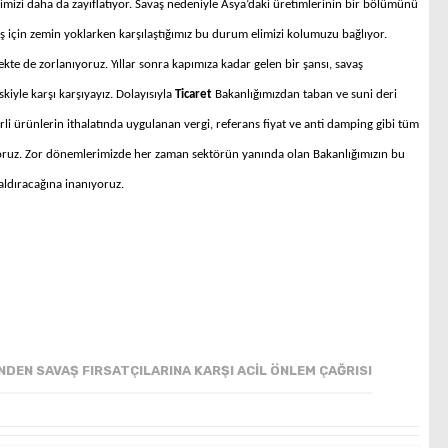
iğimizi daha da zayıflatıyor. Savaş nedeniyle Asya’daki üretimlerinin bir bölümünü
ş için zemin yoklarken karşılaştığımız bu durum elimizi kolumuzu bağlıyor.
ekte de zorlanıyoruz. Yıllar sonra kapımıza kadar gelen bir şansı, savaş
skiyle karşı karşıyayız. Dolayısıyla
Ticaret
Bakanlığımızdan taban ve suni deri
li ürünlerin ithalatında uygulanan vergi, referans fiyat ve anti damping gibi tüm
yoruz. Zor dönemlerimizde her zaman sektörün yanında olan Bakanlığımızın bu
aldıracağına inanıyoruz.
NDEN SAVAŞ FIRSATÇILARINA KARŞI ACIL ÖNLEM ÇAĞRISI