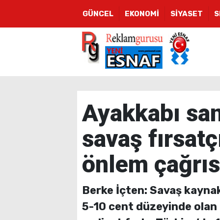
GÜNCEL
EKONOMİ
SİYASET
S
Ayakkabı san
savaş fırsatçı
önlem çağrıs
Berke İçten: Savaş kaynakl
5-10 cent düzeyinde olan 