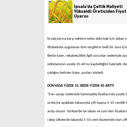
İpsala’da Çeltik Maliyeti
Yükseldi: Üreticiden Fiyat
Uyarısı
fırsatçılarına karşı sektöre nefes aldırmak için taban
ithalatında uygulanan tüm vergilerin belli bir süre için
Berke İçten, rekabetçilikle ilgili sorunlar nedeniyle 
istihdamının yüzde 35-40’ını kaybettiğini hatırlattı. R
çıktığını belirten İçten, şunları söyledi:
DÜNYADA YÜZDE 10, BİZDE YÜZDE 40 ARTTI
“İran savaşı nedeniyle hammadde fiyatlarında yüzde 10 
üreticiye ayakkabı tabanında çift başına 5-10 centlik
artışı oluyor. Türkiye’de ise taban ve suni deri fiyatl
rakip ülkelerde tabanda 5-10 cent düzeyinde olan çift 