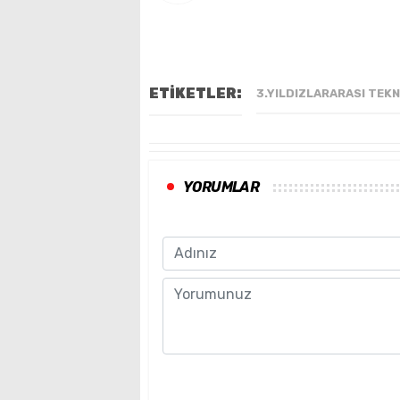
ETİKETLER:
3.YILDIZLARARASI TEK
YORUMLAR
Name
Comment