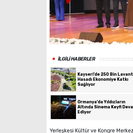
İLGİLİ HABERLER
Kayseri’de 250 Bin Lavan
Hasadı Ekonomiye Katkı
Sağlıyor
Ormanya’da Yıldızların
Altında Sinema Keyfi Dev
Ediyor
Yerleşkesi Kültür ve Kongre Merke