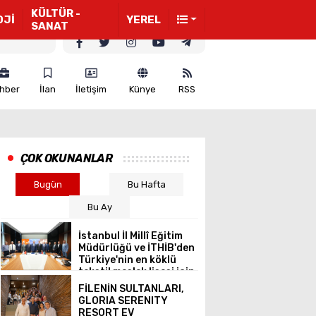
KÜLTÜR -
OJİ
YEREL
SANAT
hber
İlan
İletişim
Künye
RSS
ÇOK OKUNANLAR
Bugün
Bu Hafta
Bu Ay
İstanbul İl Millî Eğitim
Müdürlüğü ve İTHİB'den
Türkiye'nin en köklü
tekstil meslek lisesi için
ortak vizyon
FİLENİN SULTANLARI,
GLORIA SERENITY
RESORT EV