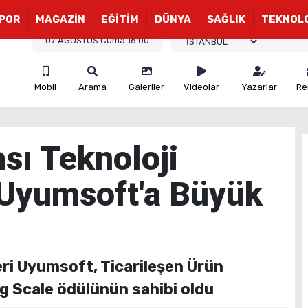
POR
MAGAZİN
EĞİTİM
DÜNYA
SAĞLIK
TEKNOL
07 AĞUSTOS Cuma 16:00
Mobil
Arama
Galeriler
Videolar
Yazarlar
Re
ası Teknoloji
 Uyumsoft'a Büyük
eri Uyumsoft, Ticarileşen Ürün
ig Scale ödülünün sahibi oldu